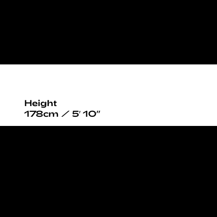
Height
178cm / 5′ 10”
Bust
82cm / 32½”
Waist
61cm / 24”
Hips
96cm / 38”