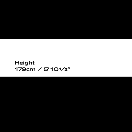
Height
179cm / 5′ 10½”
Bust
81cm / 32”
Waist
60cm / 23½”
Hips
90cm / 35½”