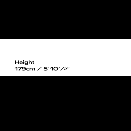
Height
179cm / 5′ 10½”
Bust
80cm / 31½”
Waist
63cm / 25”
Hips
88cm / 34½”