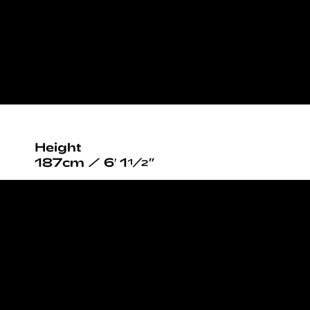
Height
187cm / 6′ 1½”
Chest
96cm / 38”
Waist
76cm / 30”
Hips
94cm / 37”