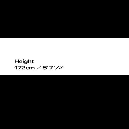
Height
172cm / 5′ 7½”
Bust
86cm / 34”
Waist
65.5cm / 26”
Hips
89.5cm / 35”