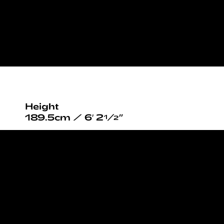
Height
189.5cm / 6′ 2½”
Chest
98cm / 38½”
Waist
85cm / 33½”
Hips
95cm / 37½”